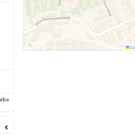
Le
nika