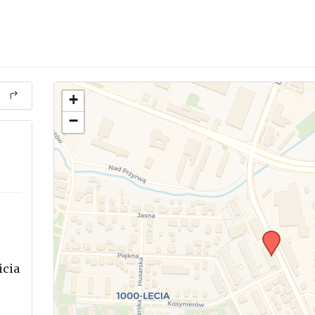
+
−
icia
.