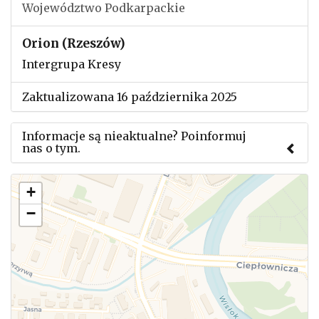
Województwo Podkarpackie
Orion (Rzeszów)
Intergrupa Kresy
Zaktualizowana 16 października 2025
Informacje są nieaktualne? Poinformuj
nas o tym.
Użyj tego formularza aby przesłać informację o
+
zmianach w powyższym mityngu.
−