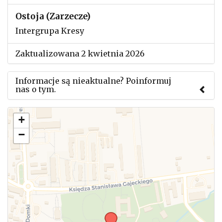
Ostoja (Zarzecze)
Intergrupa Kresy
Zaktualizowana 2 kwietnia 2026
Informacje są nieaktualne? Poinformuj
nas o tym.
Użyj tego formularza aby przesłać informację o
+
zmianach w powyższym mityngu.
−