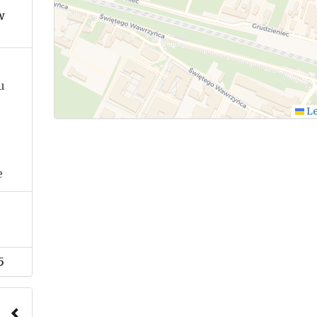
w
u
Le
e
5