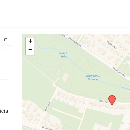
+
−
icia
.