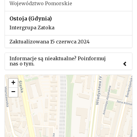
Województwo Pomorskie
Ostoja (Gdynia)
Intergrupa Zatoka
Zaktualizowana 15 czerwca 2024
Informacje są nieaktualne? Poinformuj
nas o tym.
Użyj tego formularza aby przesłać informację o
+
zmianach w powyższym mityngu.
−