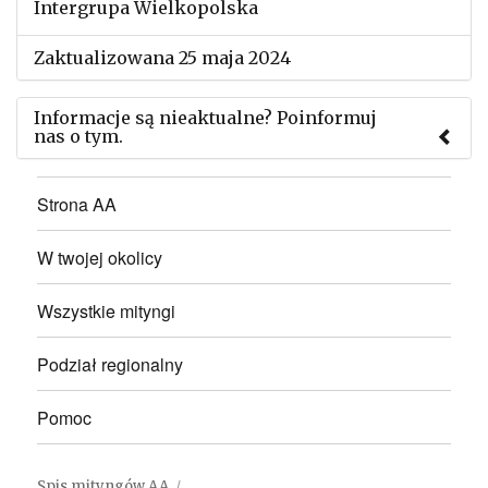
Intergrupa Wielkopolska
Zaktualizowana 25 maja 2024
Informacje są nieaktualne? Poinformuj
nas o tym.
Użyj tego formularza aby przesłać informację o
Strona AA
zmianach w powyższym mityngu.
W twojej okolicy
Wszystkie mityngi
Podział regionalny
Pomoc
Spis mityngów AA