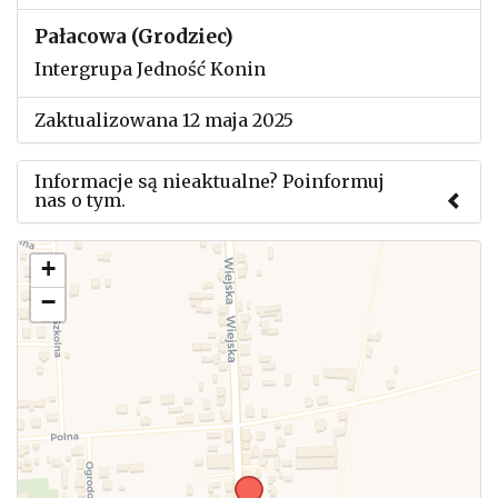
Pałacowa (Grodziec)
Intergrupa Jedność Konin
Zaktualizowana 12 maja 2025
Informacje są nieaktualne? Poinformuj
nas o tym.
Użyj tego formularza aby przesłać informację o
+
zmianach w powyższym mityngu.
−