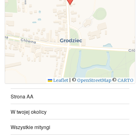
WYŚLIJ
Leaflet
|
©
OpenStreetMap
©
CARTO
Strona AA
W twojej okolicy
Wszystkie mityngi