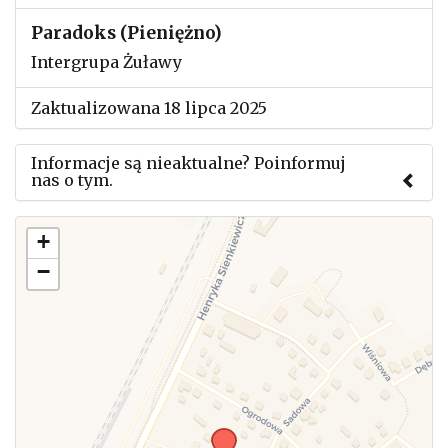
Paradoks (Pieniężno)
Intergrupa Żuławy
Zaktualizowana 18 lipca 2025
Informacje są nieaktualne? Poinformuj
nas o tym.
Użyj tego formularza aby przesłać informację o
+
zmianach w powyższym mityngu.
−