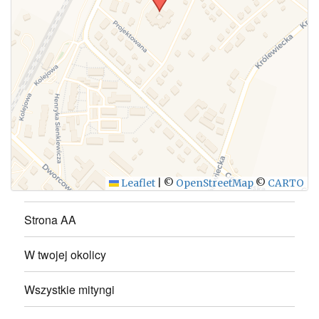
WYŚLIJ
Leaflet
|
©
OpenStreetMap
©
CARTO
Strona AA
W twojej okolicy
Wszystkie mityngi