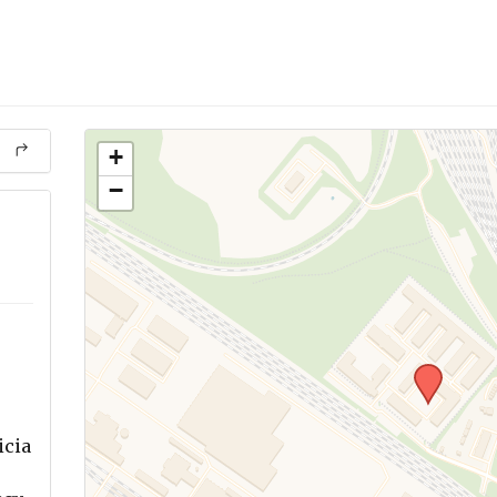
+
−
icia
.