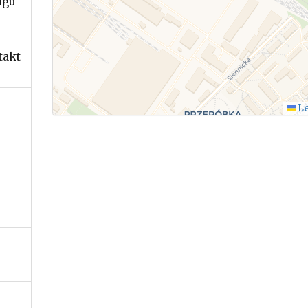
ngu
takt
Le