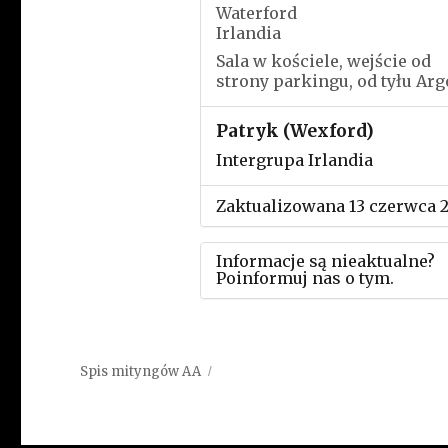
Waterford
Irlandia
Sala w kościele, wejście od
strony parkingu, od tyłu Arg
Patryk (Wexford)
Intergrupa Irlandia
Zaktualizowana 13 czerwca 
Informacje są nieaktualne?
Poinformuj nas o tym.
Użyj tego formularza aby
przesłać informację o zmia
Spis mityngów AA
w powyższym mityngu.