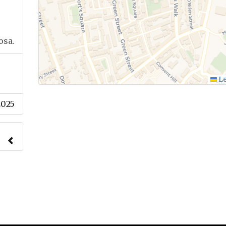
osa.
Le
2025
nach