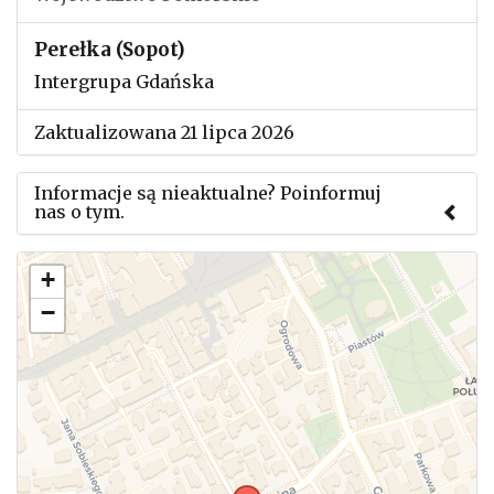
Perełka (Sopot)
Intergrupa Gdańska
Zaktualizowana 21 lipca 2026
Informacje są nieaktualne? Poinformuj
nas o tym.
Użyj tego formularza aby przesłać informację o
+
zmianach w powyższym mityngu.
−