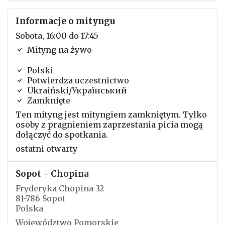
Informacje o mityngu
Sobota, 16:00 do 17:45
Mityng na żywo
Polski
Potwierdza uczestnictwo
Ukraiński/Український
Zamknięte
Ten mityng jest mityngiem zamkniętym. Tylko
osoby z pragnieniem zaprzestania picia mogą
dołączyć do spotkania.
ostatni otwarty
Sopot - Chopina
Fryderyka Chopina 32
81-786 Sopot
Polska
Województwo Pomorskie