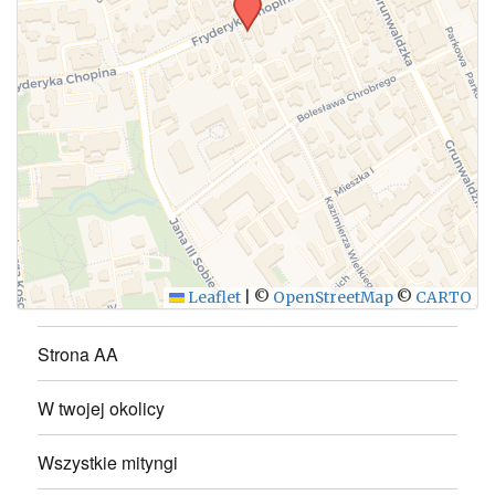
WYŚLIJ
Leaflet
|
©
OpenStreetMap
©
CARTO
Strona AA
W twojej okolicy
Wszystkie mityngi