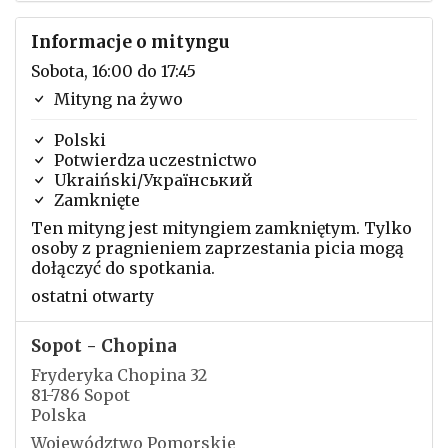
Informacje o mityngu
Sobota, 16:00 do 17:45
Mityng na żywo
Polski
Potwierdza uczestnictwo
Ukraiński/Український
Zamknięte
Ten mityng jest mityngiem zamkniętym. Tylko
osoby z pragnieniem zaprzestania picia mogą
dołączyć do spotkania.
ostatni otwarty
Sopot - Chopina
Fryderyka Chopina 32
81-786 Sopot
Polska
Województwo Pomorskie