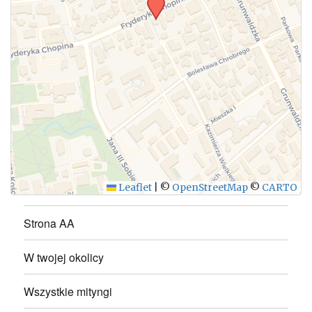
WYŚLIJ
Leaflet
|
©
OpenStreetMap
©
CARTO
Strona AA
W twojej okolicy
Wszystkie mityngi