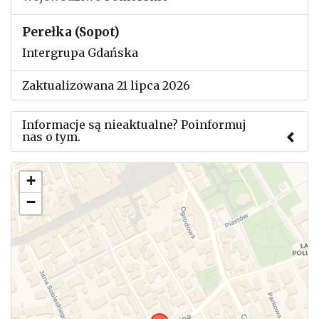
Perełka (Sopot)
Intergrupa Gdańska
Zaktualizowana 21 lipca 2026
Informacje są nieaktualne? Poinformuj
nas o tym.
Użyj tego formularza aby przesłać informację o
+
zmianach w powyższym mityngu.
−