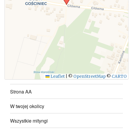
WYŚLIJ
Leaflet
|
©
OpenStreetMap
©
CARTO
Strona AA
W twojej okolicy
Wszystkie mityngi