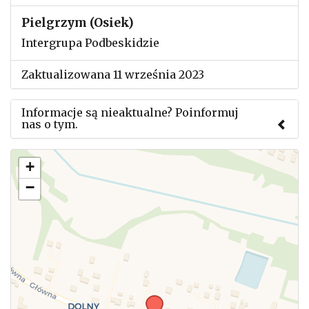
Pielgrzym (Osiek)
Intergrupa Podbeskidzie
Zaktualizowana 11 września 2023
Informacje są nieaktualne? Poinformuj
nas o tym.
Użyj tego formularza aby przesłać informację o
+
zmianach w powyższym mityngu.
−