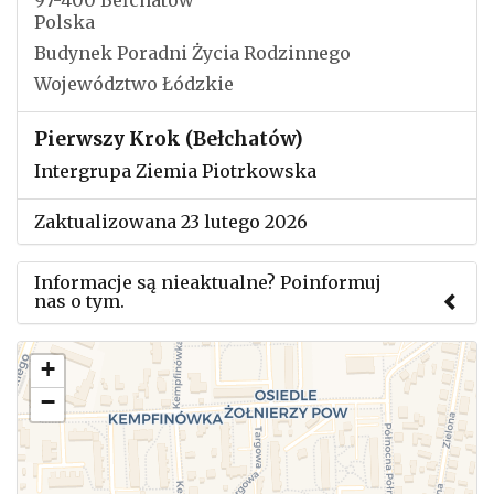
97-400 Bełchatów
Polska
Budynek Poradni Życia Rodzinnego
Województwo Łódzkie
Pierwszy Krok (Bełchatów)
Intergrupa Ziemia Piotrkowska
Zaktualizowana 23 lutego 2026
Informacje są nieaktualne? Poinformuj
nas o tym.
Użyj tego formularza aby przesłać informację o
+
zmianach w powyższym mityngu.
−