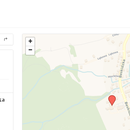
+
−
ka