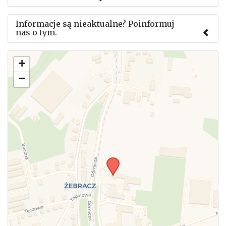
Informacje są nieaktualne? Poinformuj
nas o tym.
Użyj tego formularza aby przesłać informację o
+
zmianach w powyższym mityngu.
−