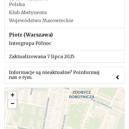
Polska
Klub Abstynenta
Województwo Mazowieckie
Piotr (Warszawa)
Intergrupa Północ
Zaktualizowana 7 lipca 2025
Informacje są nieaktualne? Poinformuj
nas o tym.
Użyj tego formularza aby przesłać informację o
+
zmianach w powyższym mityngu.
−