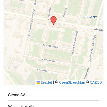
WYŚLIJ
Leaflet
|
©
OpenStreetMap
©
CARTO
Strona AA
W twojej okolicy