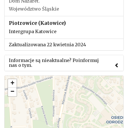
Dom Nazaret.
Województwo Śląskie
Piotrowice (Katowice)
Intergrupa Katowice
Zaktualizowana 22 kwietnia 2024
Informacje są nieaktualne? Poinformuj
nas o tym.
Użyj tego formularza aby przesłać informację o
+
zmianach w powyższym mityngu.
−