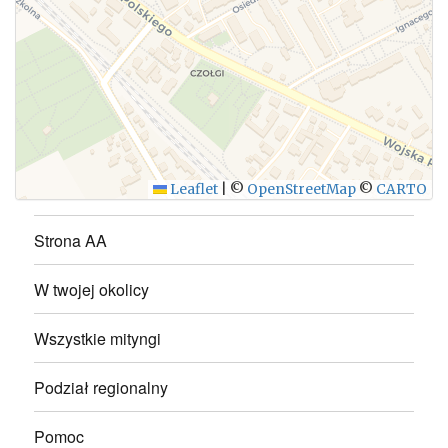
WYŚLIJ
Leaflet
|
©
OpenStreetMap
©
CARTO
Strona AA
W twojej okolicy
Wszystkie mityngi
Podział regionalny
Pomoc