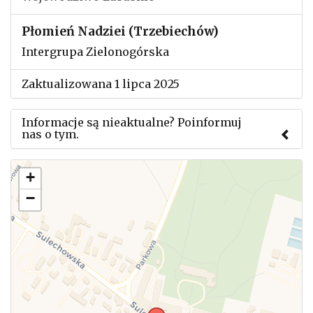
Płomień Nadziei (Trzebiechów)
Intergrupa Zielonogórska
Zaktualizowana 1 lipca 2025
Informacje są nieaktualne? Poinformuj
nas o tym.
Użyj tego formularza aby przesłać informację o
+
zmianach w powyższym mityngu.
−