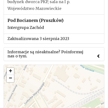
budynek dworca PKP, sala na I p.
Województwo Mazowieckie
Pod Bocianem (Pruszków)
Intergrupa Zachód
Zaktualizowana 3 sierpnia 2023
Informacje są nieaktualne? Poinformuj
nas o tym.
Użyj tego formularza aby przesłać informację o
+
zmianach w powyższym mityngu.
−