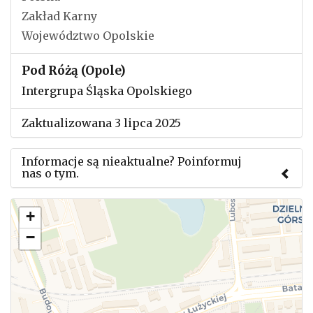
Zakład Karny
Województwo Opolskie
Pod Różą (Opole)
Intergrupa Śląska Opolskiego
Zaktualizowana 3 lipca 2025
Informacje są nieaktualne? Poinformuj
nas o tym.
Użyj tego formularza aby przesłać informację o
+
zmianach w powyższym mityngu.
−