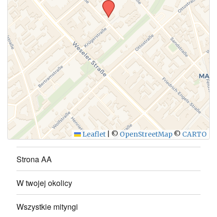
WYŚLIJ
Leaflet
|
©
OpenStreetMap
©
CARTO
Strona AA
W twojej okolicy
Wszystkie mityngi