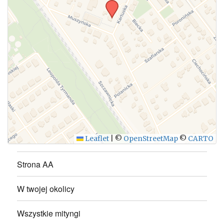
WYŚLIJ
Leaflet
|
©
OpenStreetMap
©
CARTO
Strona AA
W twojej okolicy
Wszystkie mityngi