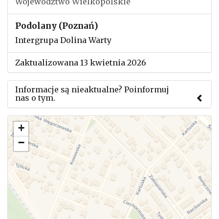
Województwo Wielkopolskie
Podolany (Poznań)
Intergrupa Dolina Warty
Zaktualizowana 13 kwietnia 2026
Informacje są nieaktualne? Poinformuj
nas o tym.
Użyj tego formularza aby przesłać informację o
+
zmianach w powyższym mityngu.
−