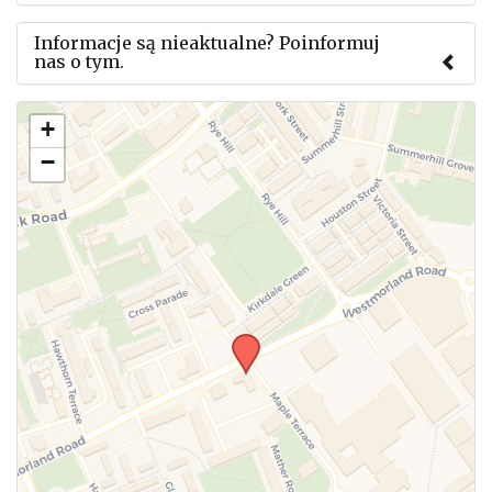
Informacje są nieaktualne? Poinformuj
nas o tym.
Użyj tego formularza aby przesłać informację o
+
zmianach w powyższym mityngu.
−