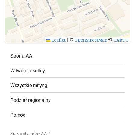
WYŚLIJ
Leaflet
|
©
OpenStreetMap
©
CARTO
Strona AA
W twojej okolicy
Wszystkie mityngi
Podział regionalny
Pomoc
Spis mityngów AA