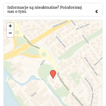
Informacje są nieaktualne? Poinformuj
nas o tym.
Użyj tego formularza aby przesłać informację o
+
zmianach w powyższym mityngu.
−