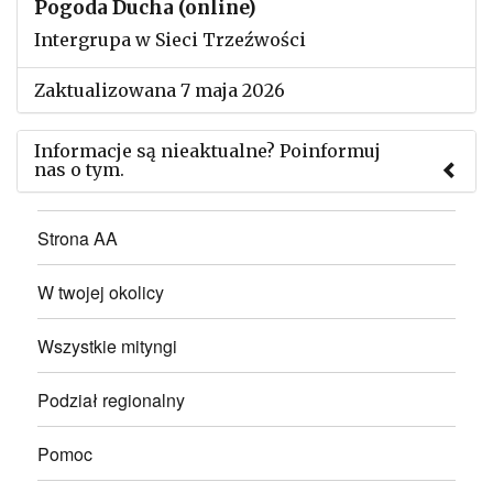
Pogoda Ducha (online)
Intergrupa w Sieci Trzeźwości
Zaktualizowana 7 maja 2026
Informacje są nieaktualne? Poinformuj
nas o tym.
Użyj tego formularza aby przesłać informację o
Strona AA
zmianach w powyższym mityngu.
W twojej okolicy
Wszystkie mityngi
Podział regionalny
Pomoc