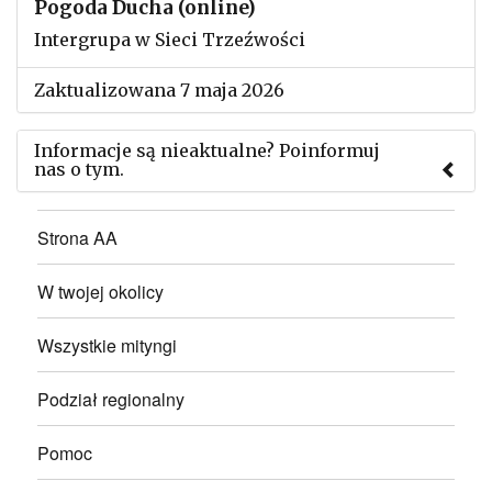
Pogoda Ducha (online)
Intergrupa w Sieci Trzeźwości
Zaktualizowana 7 maja 2026
Informacje są nieaktualne? Poinformuj
nas o tym.
Użyj tego formularza aby przesłać informację o
Strona AA
zmianach w powyższym mityngu.
W twojej okolicy
Wszystkie mityngi
Podział regionalny
Pomoc