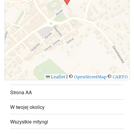
WYŚLIJ
Leaflet
|
©
OpenStreetMap
©
CARTO
Strona AA
W twojej okolicy
Wszystkie mityngi