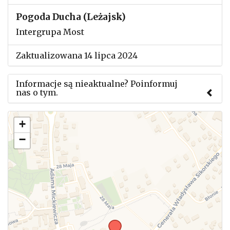
Pogoda Ducha (Leżajsk)
Intergrupa Most
Zaktualizowana 14 lipca 2024
Informacje są nieaktualne? Poinformuj
nas o tym.
Użyj tego formularza aby przesłać informację o
+
zmianach w powyższym mityngu.
−