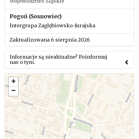
Województwo Śląskie
Pogoń (Sosnowiec)
Intergrupa Zagłębiowsko-Jurajska
Zaktualizowana 6 sierpnia 2026
Informacje są nieaktualne? Poinformuj
nas o tym.
Użyj tego formularza aby przesłać informację o
+
zmianach w powyższym mityngu.
−