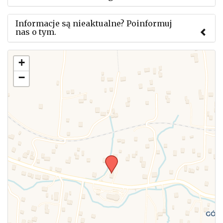
Informacje są nieaktualne? Poinformuj
nas o tym.
Użyj tego formularza aby przesłać informację o
+
zmianach w powyższym mityngu.
−