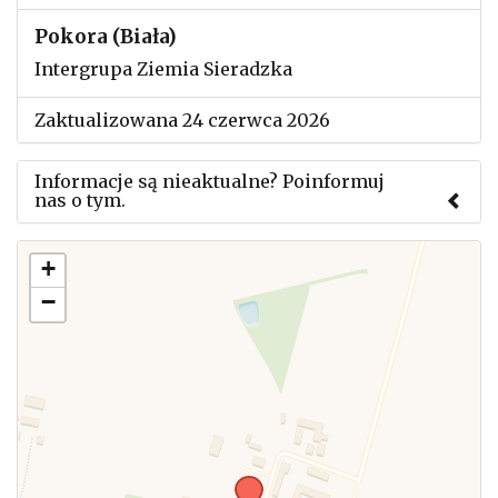
Pokora (Biała)
Intergrupa Ziemia Sieradzka
Zaktualizowana 24 czerwca 2026
Informacje są nieaktualne? Poinformuj
nas o tym.
Użyj tego formularza aby przesłać informację o
+
zmianach w powyższym mityngu.
−