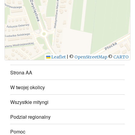
WYŚLIJ
Leaflet
|
©
OpenStreetMap
©
CARTO
Strona AA
W twojej okolicy
Wszystkie mityngi
Podział regionalny
Pomoc