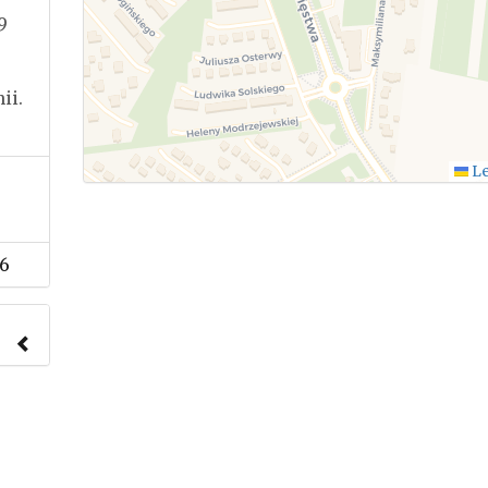
9
ii.
Le
6
nach