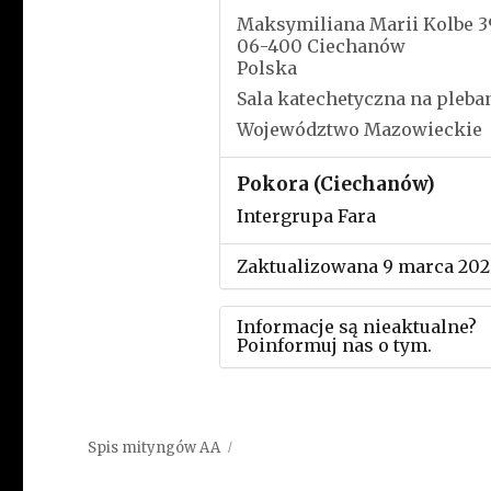
Maksymiliana Marii Kolbe 3
06-400 Ciechanów
Polska
Sala katechetyczna na pleban
Województwo Mazowieckie
Pokora (Ciechanów)
Intergrupa Fara
Zaktualizowana 9 marca 202
Informacje są nieaktualne?
Poinformuj nas o tym.
Użyj tego formularza aby
przesłać informację o zmia
Spis mityngów AA
w powyższym mityngu.