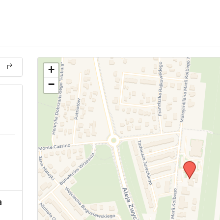
+
−
a