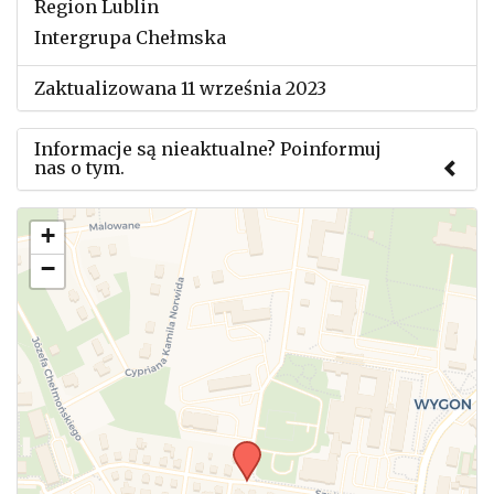
Region Lublin
Intergrupa Chełmska
Zaktualizowana 11 września 2023
Informacje są nieaktualne? Poinformuj
nas o tym.
Użyj tego formularza aby przesłać informację o
+
zmianach w powyższym mityngu.
−