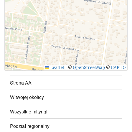
WYŚLIJ
Leaflet
|
©
OpenStreetMap
©
CARTO
Strona AA
W twojej okolicy
Wszystkie mityngi
Podział regionalny