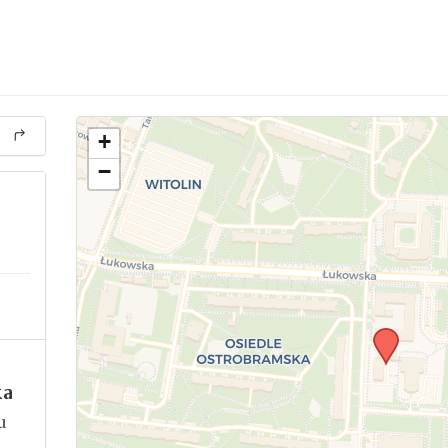
+
−
ka
u