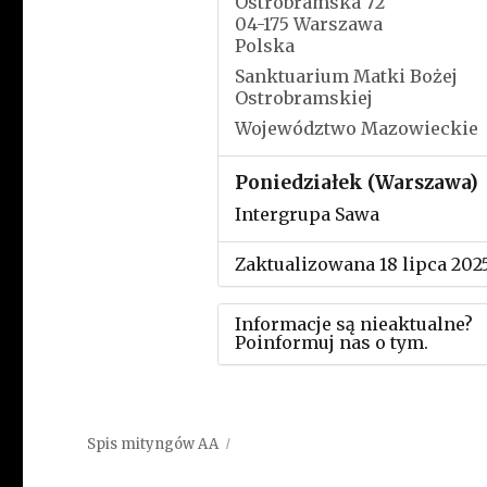
Ostrobramska 72
04-175 Warszawa
Polska
Sanktuarium Matki Bożej
Ostrobramskiej
Województwo Mazowieckie
Poniedziałek (Warszawa)
Intergrupa Sawa
Zaktualizowana 18 lipca 202
Informacje są nieaktualne?
Poinformuj nas o tym.
Użyj tego formularza aby
przesłać informację o zmia
Spis mityngów AA
w powyższym mityngu.