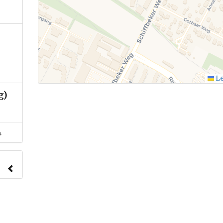
Le
g)
4
nach