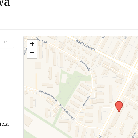
wa
+
−
icia
.