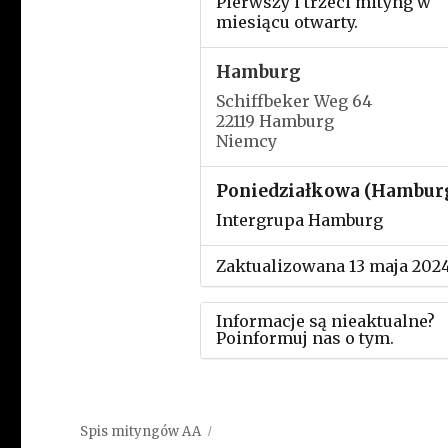
Pierwszy i trzeci mityng w
miesiącu otwarty.
Hamburg
Schiffbeker Weg 64
22119 Hamburg
Niemcy
Poniedziałkowa (Hambur
Intergrupa Hamburg
Zaktualizowana 13 maja 202
Informacje są nieaktualne?
Poinformuj nas o tym.
Użyj tego formularza aby
przesłać informację o zmia
Spis mityngów AA
w powyższym mityngu.