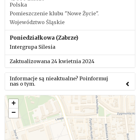
Polska
Pomieszczenie klubu "Nowe Życie".
Województwo Śląskie
Poniedziałkowa (Zabrze)
Intergrupa Silesia
Zaktualizowana 24 kwietnia 2024
Informacje są nieaktualne? Poinformuj
nas o tym.
Użyj tego formularza aby przesłać informację o
+
zmianach w powyższym mityngu.
−