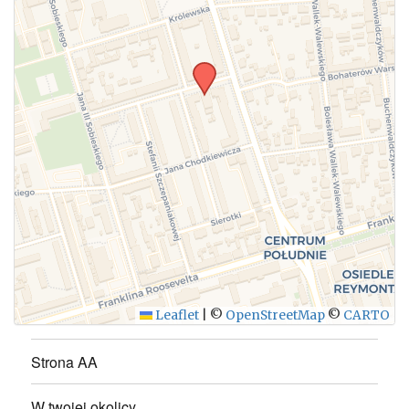
WYŚLIJ
Leaflet
|
©
OpenStreetMap
©
CARTO
Strona AA
W twojej okolicy