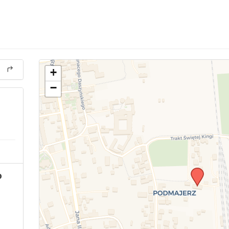
+
−
o