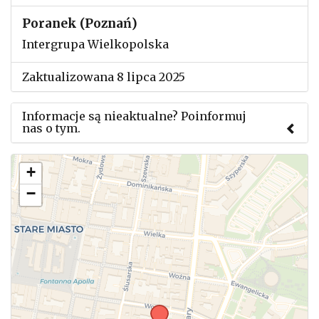
Poranek (Poznań)
Intergrupa Wielkopolska
Zaktualizowana 8 lipca 2025
Informacje są nieaktualne? Poinformuj
nas o tym.
Użyj tego formularza aby przesłać informację o
+
zmianach w powyższym mityngu.
−