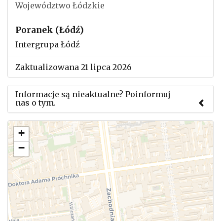
Województwo Łódzkie
Poranek (Łódź)
Intergrupa Łódź
Zaktualizowana 21 lipca 2026
Informacje są nieaktualne? Poinformuj
nas o tym.
Użyj tego formularza aby przesłać informację o
+
zmianach w powyższym mityngu.
−