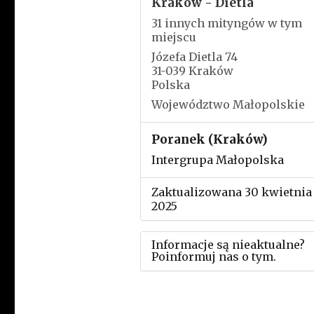
Kraków - Dietla
31 innych mityngów w tym
miejscu
Józefa Dietla 74
31-039 Kraków
Polska
Województwo Małopolskie
Poranek (Kraków)
Intergrupa Małopolska
Zaktualizowana 30 kwietnia
2025
Informacje są nieaktualne?
Poinformuj nas o tym.
Użyj tego formularza aby
przesłać informację o zmia