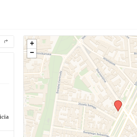
+
−
icia
.