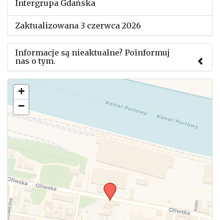
Intergrupa Gdańska
Zaktualizowana 3 czerwca 2026
Informacje są nieaktualne? Poinformuj
nas o tym.
Użyj tego formularza aby przesłać informację o
+
zmianach w powyższym mityngu.
−