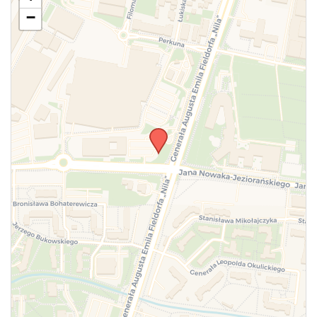
zmianach w powyższym mityngu.
−
WYŚLIJ