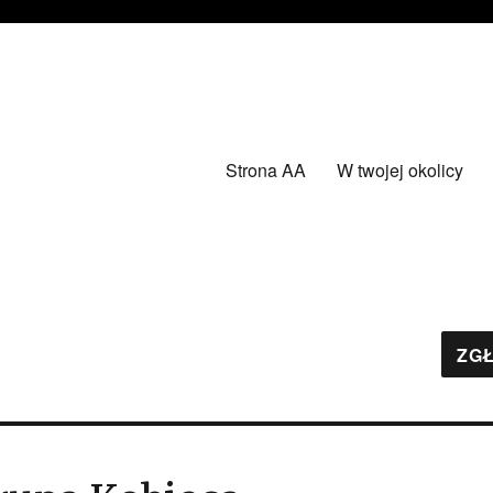
Strona AA
W twojej okolicy
ZGŁ