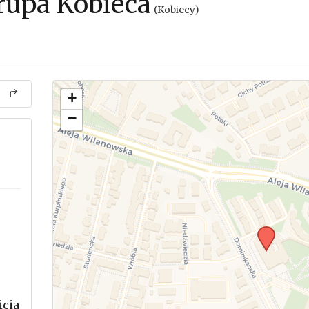
rupa Kobieca
(Kobiecy)
+
−
icia