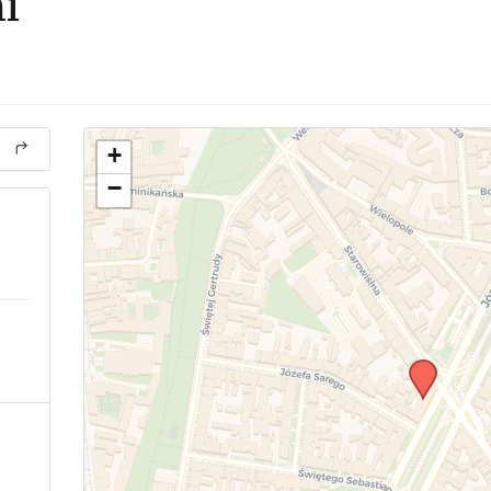
i
+
−