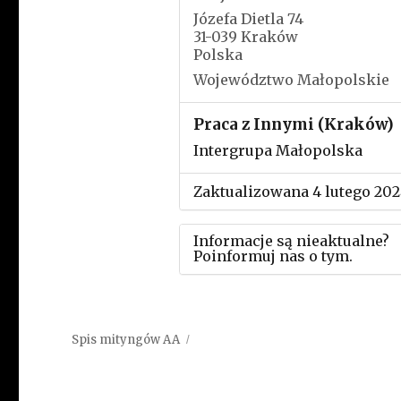
Józefa Dietla 74
31-039 Kraków
Polska
Województwo Małopolskie
Praca z Innymi (Kraków)
Intergrupa Małopolska
Zaktualizowana 4 lutego 202
Informacje są nieaktualne?
Poinformuj nas o tym.
Użyj tego formularza aby
przesłać informację o zmia
Spis mityngów AA
w powyższym mityngu.