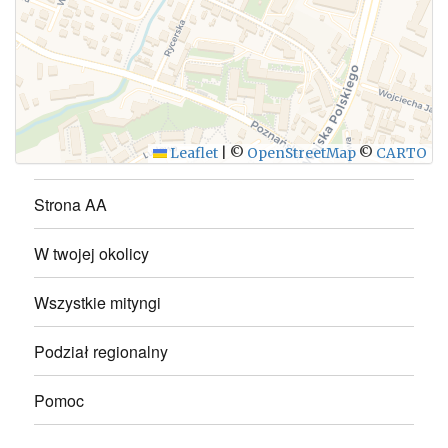
WYŚLIJ
Leaflet
|
©
OpenStreetMap
©
CARTO
Strona AA
W twojej okolicy
Wszystkie mityngi
Podział regionalny
Pomoc