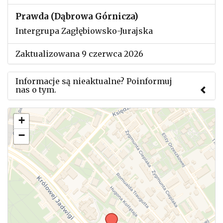
Prawda (Dąbrowa Górnicza)
Intergrupa Zagłębiowsko-Jurajska
Zaktualizowana 9 czerwca 2026
Informacje są nieaktualne? Poinformuj
nas o tym.
Użyj tego formularza aby przesłać informację o
+
zmianach w powyższym mityngu.
−