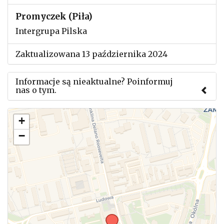
Promyczek (Piła)
Intergrupa Pilska
Zaktualizowana 13 października 2024
Informacje są nieaktualne? Poinformuj
nas o tym.
Użyj tego formularza aby przesłać informację o
+
zmianach w powyższym mityngu.
−