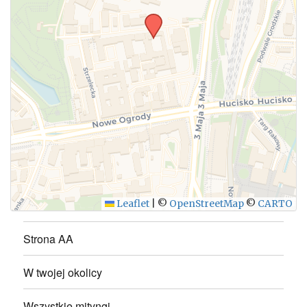
WYŚLIJ
Leaflet
|
©
OpenStreetMap
©
CARTO
Strona AA
W twojej okolicy
Wszystkie mityngi